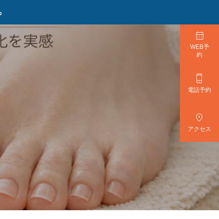
ら

WEB予
約

電話予約

アクセス