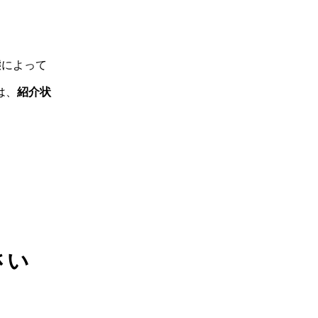
態によって
は、
紹介状
さい