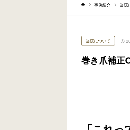
事例紹介
当院
当院について
2
巻き爪補正
「これっ