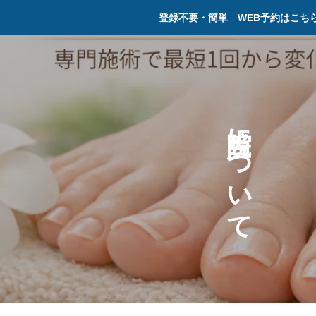
登録不要・簡単 WEB予約はこち
に
つ
い
て