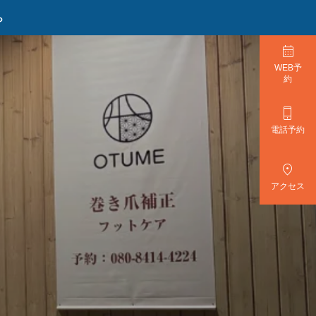
ら

WEB予
約

電話予約

アクセス