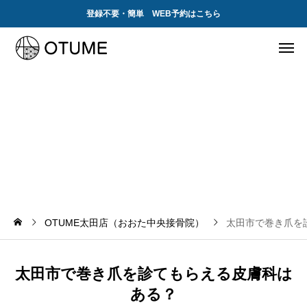
登録不要・簡単 WEB予約はこちら
太
田
市
で
巻
き
爪
を
診
て
も
ら
え
る
皮
膚
科
は
あ
る
？
OTUME太田店（おおた中央接骨院）
太田市で巻き爪を
太田市で巻き爪を診てもらえる皮膚科は
ある？