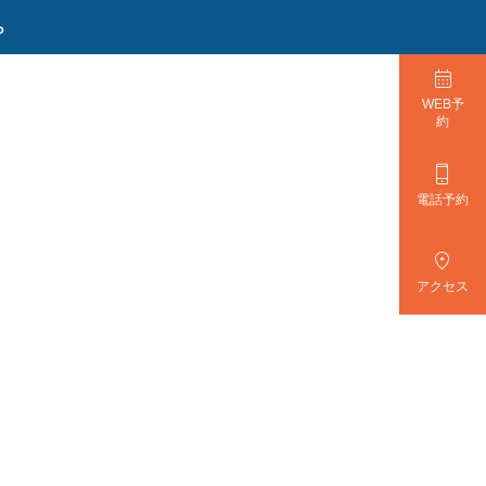
ら

WEB予
約

電話予約

アクセス