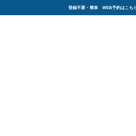
登録不要・簡単 WEB予約はこち
で
き
に
お
み
の
へ